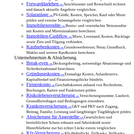
Forwarddarlehen
→
Anschlussrate und Restschuld rechnen
und danach aktuelle Angebote vergleichen.
Solaranlage
→
PV-Größe, Kosten, Speicher, Kauf oder Miete
prüfen und externe Solarangebote vergleichen.
Immobilienrendite
→
Brutto- und vereinfachte Nettorendite
mit Kosten und Mieteinnahmen berechnen.
Immobilien-Cashflow
→
Miete, Leerstand, Kosten, Rücklage
sowie Zins und Tilgung verbinden.
Kaufnebenkosten
→
Grunderwerbsteuer, Notar, Grundbuch,
Makler und weitere Kaufkosten berechnen.
Unternehmertum & Absicherung
Break-even
→
Deckungsbeitrag, notwendige Absatzmenge und
Sicherheitsabstand berechnen.
Gründungskosten
→
Einmalige Kosten, Anlaufreserve,
Kapitalbedarf und Finanzierungslücke bündeln.
Firmenkonto
→
Geschäftskonten anhand von Rechtsform,
Buchungen, Karten und Funktionen prüfen.
Risikolebensversicherung
→
Versicherungssumme, Laufzeit,
Gesundheitsfragen und Bedingungen einordnen.
Krankenversicherung
→
GKV und PKV nach Zugang,
Beitrag, Familie, Leistung und langfristiger Tragfähigkeit prüfen.
Absicherung für Angestellte
→
Gesetzlichen und
betrieblichen Schutz erfassen und Arbeitskraft sowie
Hinterbliebene nur bei echter Lücke extern vergleichen.
Kfz-Versicherung
→
Kfz-Haftpflicht, Teilkasko, Vollkasko,