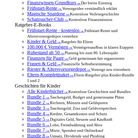
Finanzwissen-Grundkurs
→
Der breite Einstieg
Frühstart-Rente
→
Vorsorgeidee verständlich erklärt
Magische Spardose
→
Kostenlose Vorlesegeschichte
Schatzsucher-Club
→
Kostenlose Finanzmission
Ratgeber-E-Books
Frühstart-Rente · kostenlos
→
Frühstart-Rente und
Altersvorsorgedepot verstehen
Kinder & Geld
→
Ratgeber für Eltern
100.000 € Vermögen
→
Vermögensaufbau in klaren Etappen
Ruhestand ab 50
→
Planung bis zum 90. Lebensjahr
Finanzen für Paare
→
Geld gemeinsam fair organisieren
Frauen & Geld
→
Finanzielle Selbstbestimmung
Riester & Altersvorsorgedepot
→
Vorsorge neu einordnen
Eltern-Komplettpaket
→
Eltern-Ratgeber plus Kinder-Bundle
1 und 2
Geschichten für Kinder
Alle Kinderbücher
→
Kostenlose Geschichten und Bundles
Bundle 1
→
Taschengeld, Budget und gemeinsame Pläne
Bundle 2
→
Rechnen, Münzen und Geldspuren
Bundle 3
→
Taschengeld, Zins und Geldversprechen
Bundle 4
→
Kredite, Gesamtkosten und Schutz
Bundle 5
→
Digitales Geld, Steuern und Kaufkraft
Bundle 6
→
Lohn, Fremdwährung und Abos
Bundle 7
→
Miete, Spenden und Onlinekauf
Bundle 8
→
Umsatz, Dividende und Phishing