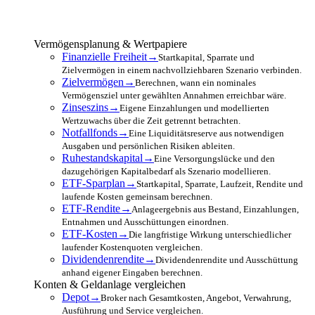
Vermögensplanung & Wertpapiere
Finanzielle Freiheit
→
Startkapital, Sparrate und
Zielvermögen in einem nachvollziehbaren Szenario verbinden.
Zielvermögen
→
Berechnen, wann ein nominales
Vermögensziel unter gewählten Annahmen erreichbar wäre.
Zinseszins
→
Eigene Einzahlungen und modellierten
Wertzuwachs über die Zeit getrennt betrachten.
Notfallfonds
→
Eine Liquiditätsreserve aus notwendigen
Ausgaben und persönlichen Risiken ableiten.
Ruhestandskapital
→
Eine Versorgungslücke und den
dazugehörigen Kapitalbedarf als Szenario modellieren.
ETF-Sparplan
→
Startkapital, Sparrate, Laufzeit, Rendite und
laufende Kosten gemeinsam berechnen.
ETF-Rendite
→
Anlageergebnis aus Bestand, Einzahlungen,
Entnahmen und Ausschüttungen einordnen.
ETF-Kosten
→
Die langfristige Wirkung unterschiedlicher
laufender Kostenquoten vergleichen.
Dividendenrendite
→
Dividendenrendite und Ausschüttung
anhand eigener Eingaben berechnen.
Konten & Geldanlage vergleichen
Depot
→
Broker nach Gesamtkosten, Angebot, Verwahrung,
Ausführung und Service vergleichen.