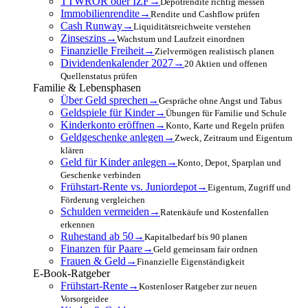
TTWROR oder IZF
→
Depotrendite richtig messen
Immobilienrendite
→
Rendite und Cashflow prüfen
Cash Runway
→
Liquiditätsreichweite verstehen
Zinseszins
→
Wachstum und Laufzeit einordnen
Finanzielle Freiheit
→
Zielvermögen realistisch planen
Dividendenkalender 2027
→
20 Aktien und offenen
Quellenstatus prüfen
Familie & Lebensphasen
Über Geld sprechen
→
Gespräche ohne Angst und Tabus
Geldspiele für Kinder
→
Übungen für Familie und Schule
Kinderkonto eröffnen
→
Konto, Karte und Regeln prüfen
Geldgeschenke anlegen
→
Zweck, Zeitraum und Eigentum
klären
Geld für Kinder anlegen
→
Konto, Depot, Sparplan und
Geschenke verbinden
Frühstart-Rente vs. Juniordepot
→
Eigentum, Zugriff und
Förderung vergleichen
Schulden vermeiden
→
Ratenkäufe und Kostenfallen
erkennen
Ruhestand ab 50
→
Kapitalbedarf bis 90 planen
Finanzen für Paare
→
Geld gemeinsam fair ordnen
Frauen & Geld
→
Finanzielle Eigenständigkeit
E-Book-Ratgeber
Frühstart-Rente
→
Kostenloser Ratgeber zur neuen
Vorsorgeidee