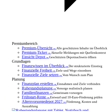
Premiumbereich
Premium-Übersicht
→
Alle geschützten Inhalte im Überblick
Premium-Ticker
→
Aktuelle Meldungen mit Quellenkontext
Einsicht Depot
→
Geschützten Depotnachweis öffnen
Grundlagen
Finanzwissen im Überblick
→
Der strukturierte Einstieg
Finanzielle Freiheit
→
Ziele und Wege einordnen
Finanzielle Ziele setzen
→
Vom Wunsch zum Plan
Planung
Finanzplan erstellen
→
Einnahmen und Ziele verbinden
Ruhestandsplanung
→
Vorsorge realistisch planen
Familienfinanzen
→
Gemeinsam vorsorgen
Frühstart-Rente
→
Entwurf und 10-Euro-Förderung prüfen
Altersvorsorgedepot 2027
→
Förderung, Kosten und
Auszahlung