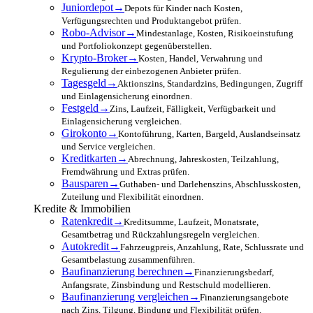
Juniordepot
→
Depots für Kinder nach Kosten,
Verfügungsrechten und Produktangebot prüfen.
Robo-Advisor
→
Mindestanlage, Kosten, Risikoeinstufung
und Portfoliokonzept gegenüberstellen.
Krypto-Broker
→
Kosten, Handel, Verwahrung und
Regulierung der einbezogenen Anbieter prüfen.
Tagesgeld
→
Aktionszins, Standardzins, Bedingungen, Zugriff
und Einlagensicherung einordnen.
Festgeld
→
Zins, Laufzeit, Fälligkeit, Verfügbarkeit und
Einlagensicherung vergleichen.
Girokonto
→
Kontoführung, Karten, Bargeld, Auslandseinsatz
und Service vergleichen.
Kreditkarten
→
Abrechnung, Jahreskosten, Teilzahlung,
Fremdwährung und Extras prüfen.
Bausparen
→
Guthaben- und Darlehenszins, Abschlusskosten,
Zuteilung und Flexibilität einordnen.
Kredite & Immobilien
Ratenkredit
→
Kreditsumme, Laufzeit, Monatsrate,
Gesamtbetrag und Rückzahlungsregeln vergleichen.
Autokredit
→
Fahrzeugpreis, Anzahlung, Rate, Schlussrate und
Gesamtbelastung zusammenführen.
Baufinanzierung berechnen
→
Finanzierungsbedarf,
Anfangsrate, Zinsbindung und Restschuld modellieren.
Baufinanzierung vergleichen
→
Finanzierungsangebote
nach Zins, Tilgung, Bindung und Flexibilität prüfen.