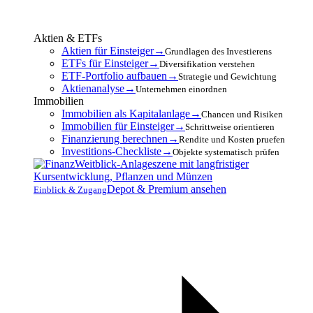
Aktien & ETFs
Aktien für Einsteiger
→
Grundlagen des Investierens
ETFs für Einsteiger
→
Diversifikation verstehen
ETF-Portfolio aufbauen
→
Strategie und Gewichtung
Aktienanalyse
→
Unternehmen einordnen
Immobilien
Immobilien als Kapitalanlage
→
Chancen und Risiken
Immobilien für Einsteiger
→
Schrittweise orientieren
Finanzierung berechnen
→
Rendite und Kosten pruefen
Investitions-Checkliste
→
Objekte systematisch prüfen
Depot & Premium ansehen
Einblick & Zugang